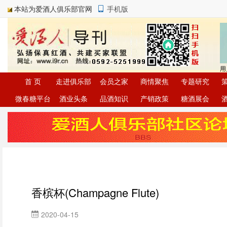
本站为爱酒人俱乐部官网
手机版
首 页
走进俱乐部
会员之家
商情聚焦
专题研究
微春糖平台
酒业头条
品酒知识
产销政策
糖酒展会
香槟杯(Champagne Flute)
2020-04-15